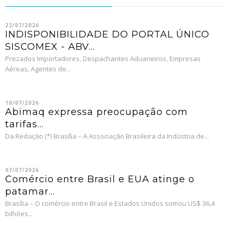
22/07/2026
INDISPONIBILIDADE DO PORTAL ÚNICO
SISCOMEX - ABV...
Prezados Importadores, Despachantes Aduaneiros, Empresas
Aéreas, Agentes de...
16/07/2026
Abimaq expressa preocupação com
tarifas...
Da Redação (*) Brasília – A Associação Brasileira da Indústria de...
07/07/2026
Comércio entre Brasil e EUA atinge o
patamar...
Brasília – O comércio entre Brasil e Estados Unidos somou US$ 36,4
bilhões...