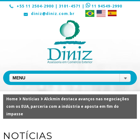
+55 11 2504-2900 | 3101-4571 |
11 94549-2990
diniz@diniz.com.br
PT
EN
ES
Home
Notícias
Alckmin destaca avanços nas negociações
com os EUA, parceria com a indústria e aposta em fim do
impasse
NOTÍCIAS