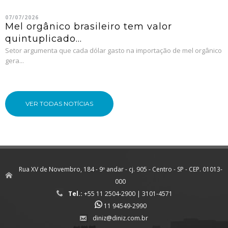
07/07/2026
Mel orgânico brasileiro tem valor
quintuplicado...
Setor argumenta que cada dólar gasto na importação de mel orgânico
gera...
VER TODAS NOTÍCIAS
Rua XV de Novembro, 184 - 9º andar - cj. 905 - Centro - SP - CEP. 01013-
000
Tel.:
+55 11 2504-2900
|
3101-4571
11 94549-2990
diniz@diniz.com.br